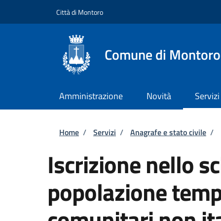
Salta al contenuto principale
Skip to footer content
Città di Montoro
Comune di Montoro
Amministrazione
Novità
Servizi
Briciole di pane
Home
/
Servizi
/
Anagrafe e stato civile
/
Iscrizione nello s
popolazione tempo
comunitari non ita