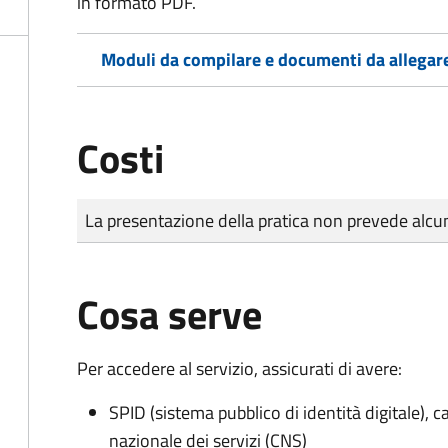
in formato PDF.
Moduli da compilare e documenti da allegar
Costi
Tipo di pagamento
Importo
La presentazione della pratica non prevede al
Cosa serve
Per accedere al servizio, assicurati di avere:
SPID (sistema pubblico di identità digitale), ca
nazionale dei servizi (CNS)