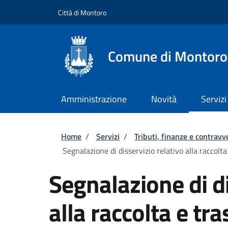
Salta al contenuto principale
Skip to footer content
Città di Montoro
Comune di Montoro
Amministrazione
Novità
Servizi
Briciole di pane
Home
/
Servizi
/
Tributi, finanze e contravv
Segnalazione di disservizio relativo alla raccolta
Segnalazione di di
alla raccolta e tra