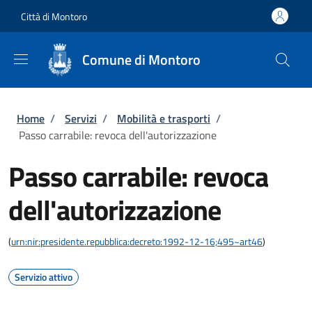
Salta al contenuto principale
Skip to footer content
Città di Montoro
Comune di Montoro
Briciole di pane
Home
/
Servizi
/
Mobilità e trasporti
/
Passo carrabile: revoca dell'autorizzazione
Passo carrabile: revoca
dell'autorizzazione
(
urn:nir:presidente.repubblica:decreto:1992-12-16;495~art46
)
Servizio attivo