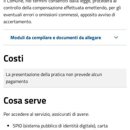
Il Comune, nei termini consentiti dalla legge, procederà al
controllo della compensazione effettuata emettendo, per gli
eventuali errori o omissioni commessi, apposito avviso di
accertamento.
Moduli da compilare e documenti da allegare
Costi
Tipo di pagamento
Importo
La presentazione della pratica non prevede alcun
pagamento
Cosa serve
Per accedere al servizio, assicurati di avere:
SPID (sistema pubblico di identità digitale), carta