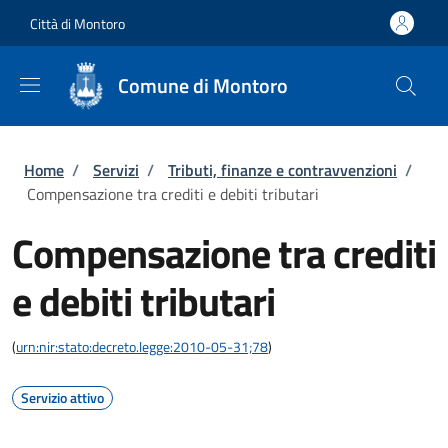
Salta al contenuto principale
Skip to footer content
Città di Montoro
Comune di Montoro
Briciole di pane
Home
/
Servizi
/
Tributi, finanze e contravvenzioni
/
Compensazione tra crediti e debiti tributari
Compensazione tra crediti
e debiti tributari
(
urn:nir:stato:decreto.legge:2010-05-31;78
)
Servizio attivo