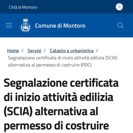
Salta al contenuto principale
Skip to footer content
Città di Montoro
Comune di Montoro
Briciole di pane
Home
/
Servizi
/
Catasto e urbanistica
/
Segnalazione certificata di inizio attività edilizia (SCIA)
alternativa al permesso di costruire (PDC)
Segnalazione certificata
di inizio attività edilizia
(SCIA) alternativa al
permesso di costruire