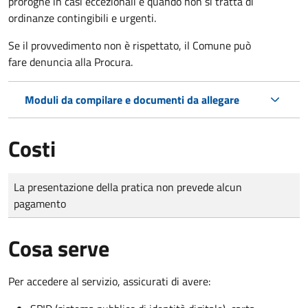
proroghe in casi eccezionali e quando non si tratta di
ordinanze contingibili e urgenti.
Se il provvedimento non è rispettato, il Comune può
fare denuncia alla Procura.
Moduli da compilare e documenti da allegare
Costi
Tipo di pagamento
Importo
La presentazione della pratica non prevede alcun
pagamento
Cosa serve
Per accedere al servizio, assicurati di avere: