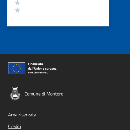
Valuta 2 stelle su 5
Valuta 1 stelle su 5
Comune di Montoro
Footer menu
Area riservata
Crediti