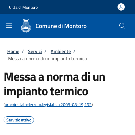
Salta al contenuto principale
Skip to footer content
Città di Montoro
Comune di Montoro
Briciole di pane
Home
/
Servizi
/
Ambiente
/
Messa a norma di un impianto termico
Messa a norma di un
impianto termico
(
urn:nir:stato:decreto.legislativo:2005-08-19;192
)
Servizio attivo