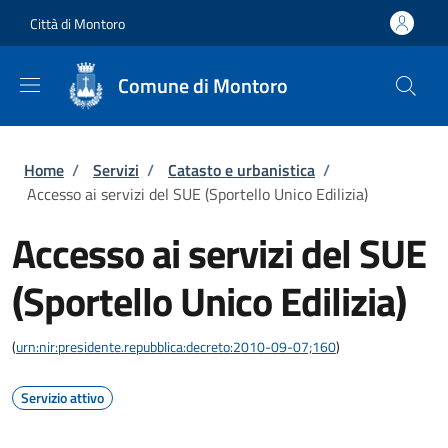
Salta al contenuto principale
Skip to footer content
Città di Montoro
Comune di Montoro
Briciole di pane
Home
/
Servizi
/
Catasto e urbanistica
/
Accesso ai servizi del SUE (Sportello Unico Edilizia)
Accesso ai servizi del SUE
(Sportello Unico Edilizia)
(
urn:nir:presidente.repubblica:decreto:2010-09-07;160
)
Servizio attivo