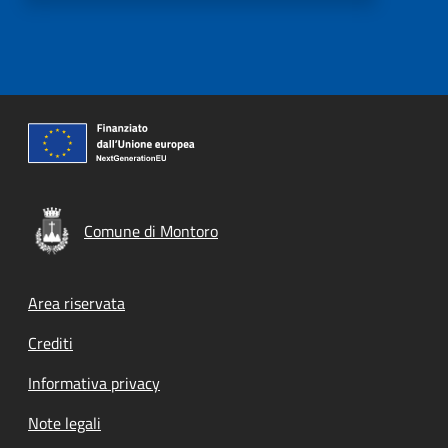
Comune di Montoro
Footer menu
Area riservata
Crediti
Informativa privacy
Note legali