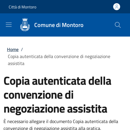
Salta al contenuto principale
Skip to footer content
Città di Montoro
Comune di Montoro
Briciole di pane
Home
/
Copia autenticata della convenzione di negoziazione
assistita
Copia autenticata della
convenzione di
negoziazione assistita
È necessario allegare il documento Copia autenticata della
convenzione di negoziazione assistita alla pratica.