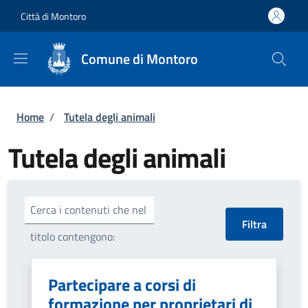
Salta al contenuto principale
Skip to footer content
Città di Montoro
Comune di Montoro
Briciole di pane
Home
/
Tutela degli animali
Tutela degli animali
Cerca i contenuti che nel
titolo contengono:
Partecipare a corsi di
formazione per proprietari di