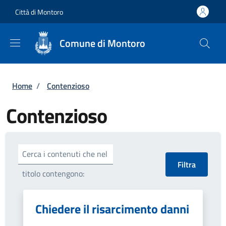
Salta al contenuto principale
Skip to footer content
Città di Montoro
Comune di Montoro
Briciole di pane
Home
/
Contenzioso
Contenzioso
Cerca i contenuti che nel
titolo contengono:
Chiedere il risarcimento danni