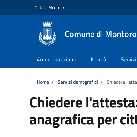
Salta al contenuto principale
Skip to footer content
Città di Montoro
Comune di Montoro
Amministrazione
Novità
Servizi
Briciole di pane
Home
/
Servizi demografici
/
Chiedere l'atte
Chiedere l'attesta
anagrafica per cit