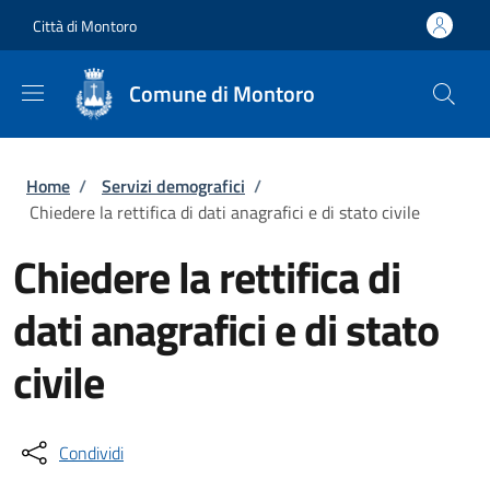
Salta al contenuto principale
Skip to footer content
Città di Montoro
Comune di Montoro
Briciole di pane
Home
/
Servizi demografici
/
Chiedere la rettifica di dati anagrafici e di stato civile
Chiedere la rettifica di
dati anagrafici e di stato
civile
Condividi