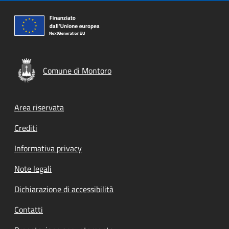
Comune di Montoro
Footer menu
Area riservata
Crediti
Informativa privacy
Note legali
Dichiarazione di accessibilità
Contatti