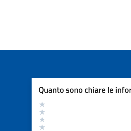
Quanto sono chiare le info
Valutazione
Valuta 5 stelle su 5
Valuta 4 stelle su 5
Valuta 3 stelle su 5
Valuta 2 stelle su 5