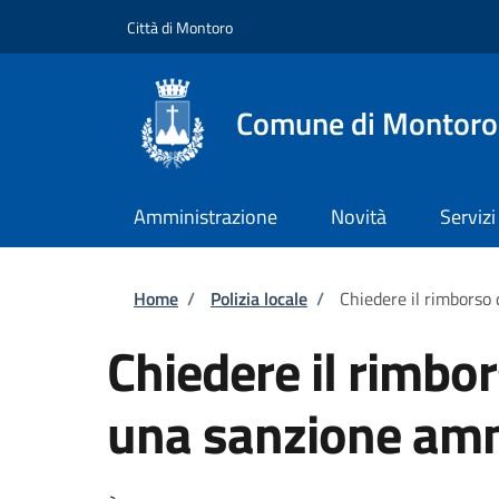
Salta al contenuto principale
Skip to footer content
Città di Montoro
Comune di Montoro
Amministrazione
Novità
Servizi
Briciole di pane
Home
/
Polizia locale
/
Chiedere il rimborso
Chiedere il rimbo
una sanzione amm