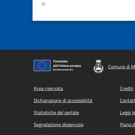
Valuta 1 stelle su 5
Comune di M
Footer menu
Area riservata
Crediti
Dichiarazione di accessibilità
Contatt
Statistiche del portale
Leggi l
Segnalazione disservizio
Piano d