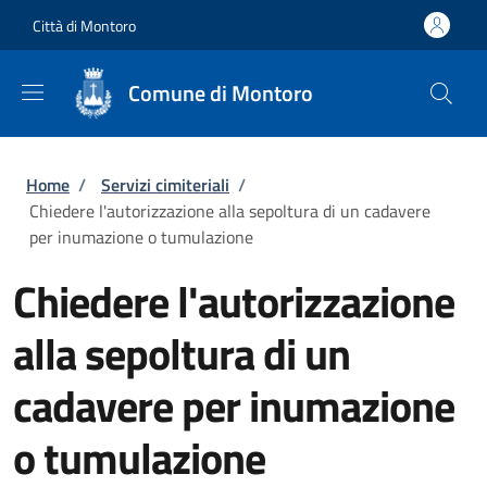
Salta al contenuto principale
Skip to footer content
Città di Montoro
Comune di Montoro
Briciole di pane
Home
/
Servizi cimiteriali
/
Chiedere l'autorizzazione alla sepoltura di un cadavere
per inumazione o tumulazione
Chiedere l'autorizzazione
alla sepoltura di un
cadavere per inumazione
o tumulazione