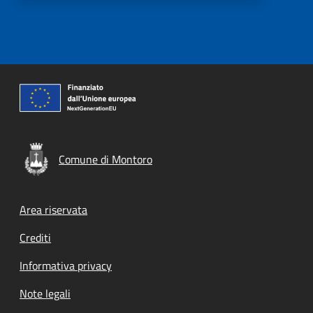
Comune di Montoro
Footer menu
Area riservata
Crediti
Informativa privacy
Note legali