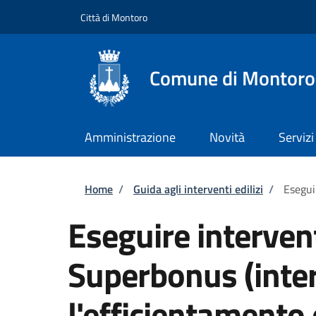
Salta al contenuto principale
Skip to footer content
Città di Montoro
Comune di Montoro
Amministrazione
Novità
Servizi
Briciole di pane
Home
/
Guida agli interventi edilizi
/
Esegui
Eseguire intervent
Superbonus (inter
l'efficientamento