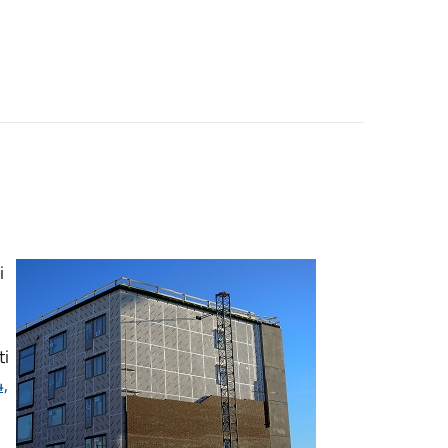
i
ti
4,