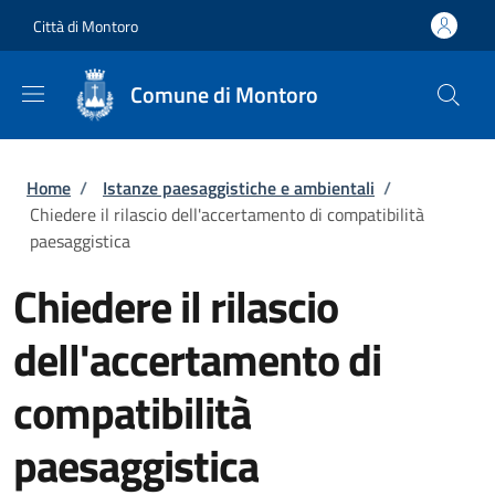
Salta al contenuto principale
Skip to footer content
Città di Montoro
Comune di Montoro
Briciole di pane
Home
/
Istanze paesaggistiche e ambientali
/
Chiedere il rilascio dell'accertamento di compatibilità
paesaggistica
Chiedere il rilascio
dell'accertamento di
compatibilità
paesaggistica