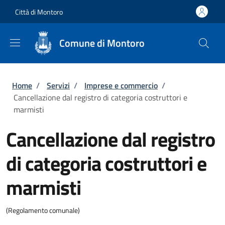
Salta al contenuto principale
Skip to footer content
Città di Montoro
Comune di Montoro
Briciole di pane
Home
/
Servizi
/
Imprese e commercio
/
Cancellazione dal registro di categoria costruttori e
marmisti
Cancellazione dal registro
di categoria costruttori e
marmisti
(Regolamento comunale)