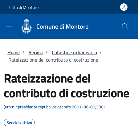
Salta al contenuto principale
Skip to footer content
Città di Montoro
Comune di Montoro
Briciole di pane
Home
/
Servizi
/
Catasto e urbanistica
/
Rateizzazione del contributo di costruzione
Rateizzazione del
contributo di costruzione
(
urn:nir:presidente.repubblica:decreto:2001-06-06;380
)
Servizio attivo