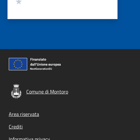
Valuta 1 stelle su 5
Comune di Montoro
Footer menu
Area riservata
Crediti
Informativa privacy