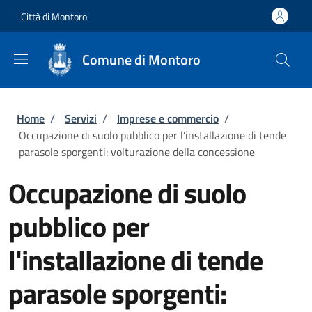
Salta al contenuto principale
Skip to footer content
Città di Montoro
Comune di Montoro
Briciole di pane
Home
/
Servizi
/
Imprese e commercio
/
Occupazione di suolo pubblico per l'installazione di tende
parasole sporgenti: volturazione della concessione
Occupazione di suolo
pubblico per
l'installazione di tende
parasole sporgenti: