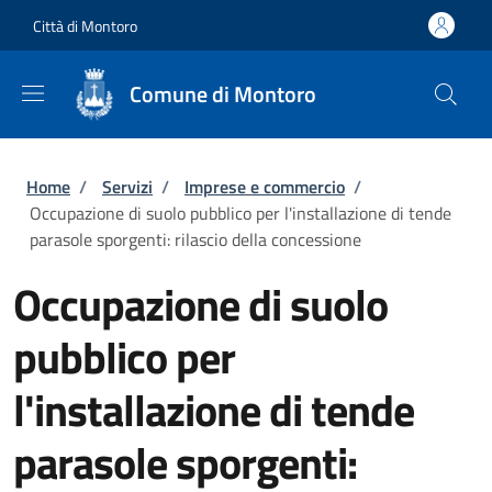
Salta al contenuto principale
Skip to footer content
Città di Montoro
Comune di Montoro
Briciole di pane
Home
/
Servizi
/
Imprese e commercio
/
Occupazione di suolo pubblico per l'installazione di tende
parasole sporgenti: rilascio della concessione
Occupazione di suolo
pubblico per
l'installazione di tende
parasole sporgenti: