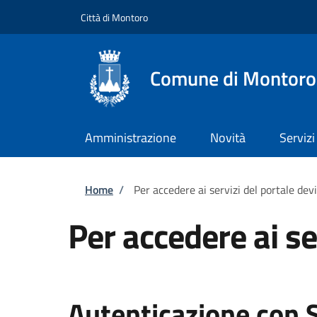
Salta al contenuto principale
Skip to footer content
Città di Montoro
Comune di Montoro
Amministrazione
Novità
Servizi
Briciole di pane
Home
/
Per accedere ai servizi del portale dev
Per accedere ai se
Autenticazione con 